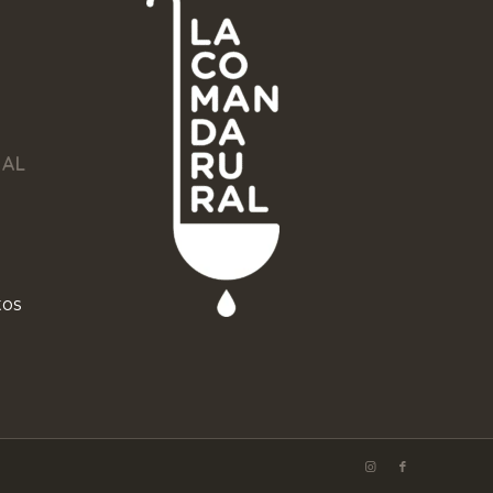
NAL
tos