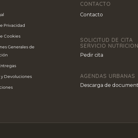
CONTACTO
Contacto
al
de Privacidad
de Cookies
SOLICITUD DE CITA
SERVICIO NUTRICIO
nes Generales de
Pedir cita
ción
Entregas
AGENDAS URBANAS
s y Devoluciones
Descarga de documen
ciones