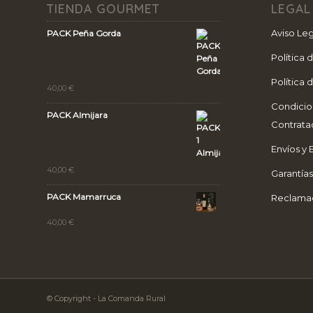
TIENDA GOURMET
LEGAL
Aviso Leg
PACK Peña Gorda
Política 
Política 
40,00
€
Condicio
PACK Almijara
Contrata
Envíos y 
40,00
€
Garantía
PACK Mamarruca
Reclama
40,00
€
© Copyright - La Comanda Rural