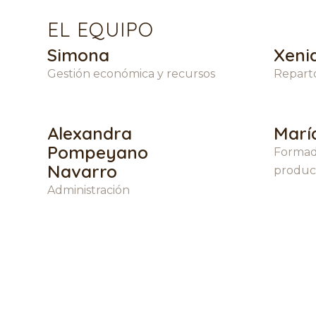
EL EQUIPO
Simona
Xeni
Gestión económica y recursos
Reparto
Alexandra
Marí
Pompeyano
Formad
Navarro
produc
Administración