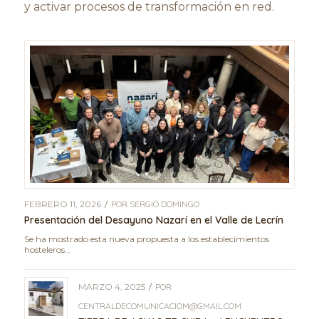
y activar procesos de transformación en red.
FEBRERO 11, 2026
/
POR
SERGIO DOMINGO
Presentación del Desayuno Nazarí en el Valle de Lecrín
Se ha mostrado esta nueva propuesta a los establecimientos
hosteleros…
MARZO 4, 2025
/
POR
CENTRALDECOMUNICACIOM@GMAIL.COM