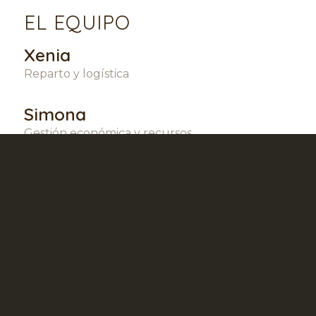
EL EQUIPO
Xenia
Reparto y logística
Simona
Gestión económica y recursos
Cristofer
Proyectos
Raúl Alfonso
Investigación
Alexandra Pompeyano Navarro
Administración