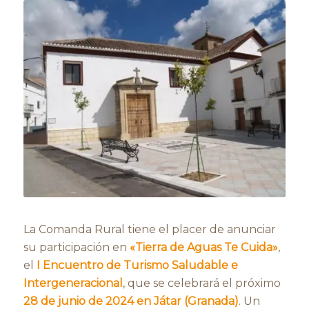
La Comanda Rural tiene el placer de anunciar
su participación en
«Tierra de Aguas Te Cuida»
,
el
I Encuentro de Turismo Saludable e
Intergeneracional
, que se celebrará el próximo
28 de junio de 2024 en Játar (Granada)
. Un